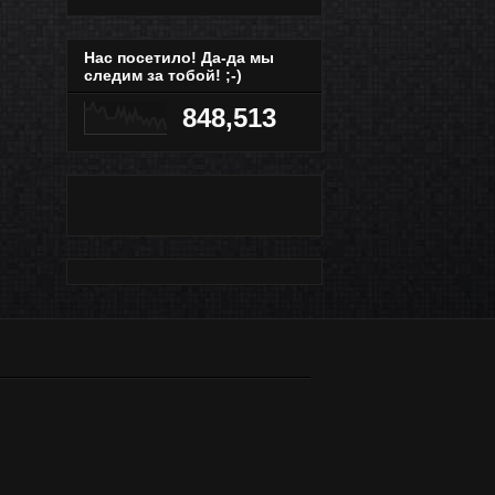
Нас посетило! Да-да мы
следим за тобой! ;-)
848,513